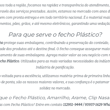
mos toda a região, focamos na rapidez e transparência do atendimento,
ravés dos serviços prestados. Assim, estamos no mercado com anos de
m com pronta entrega e em todo território nacional. É o material ma
entos, pães, grãos, e até mesmo eletrônicos, garantindo uma vedação 
Para que serve o fecho Plástico?
ho
protege suas embalagens, contribuindo a preservação do conteúdo,
dade dos produtos até o destino final. O Fecho consegue assegurar maio
chamento de suas embalagens. Agrega maior valor ao seu negócio com m
cho Plástico
. Utilizados para as mais variadas necessidades da indúst
Indústria de panificação.
 voltada para a excelência, utilizamos matéria-prima de primeira linh
de ponta, são os nossos maiores valores, e sua confiança é o patamar 
solidez no mercado.
ue o Fecho Plástico, Amarrilho, Arame, Clip Nasal 
s com Fecho Plástico? Entre em contato
112951-9444 / 93937-1629 Wh