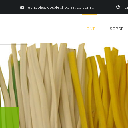
fechoplastico@fechoplastico.com.br
Fon
HOME
SOBRE