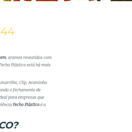
444
gem
, arames revestidos com
Fecho Plástico está há mais
Amarrilho, Clip, Araminho
itando o fechamento de
ideal para empresas que
lência
Fecho Plástico
é a
CO?