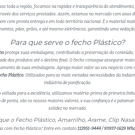
mos toda a região, focamos na rapidez e transparência do atendimento,
ravés dos serviços prestados. Assim, estamos no mercado com anos de
m com pronta entrega e em todo território nacional. É o material ma
entos, pães, grãos, e até mesmo eletrônicos, garantindo uma vedação 
Para que serve o fecho Plástico?
ho
protege suas embalagens, contribuindo a preservação do conteúdo,
dade dos produtos até o destino final. O Fecho consegue assegurar maio
chamento de suas embalagens. Agrega maior valor ao seu negócio com m
cho Plástico
. Utilizados para as mais variadas necessidades da indúst
Indústria de panificação.
 voltada para a excelência, utilizamos matéria-prima de primeira linh
de ponta, são os nossos maiores valores, e sua confiança é o patamar 
solidez no mercado.
ue o Fecho Plástico, Amarrilho, Arame, Clip Nasal 
s com Fecho Plástico? Entre em contato
112951-9444 / 93937-1629 Wh