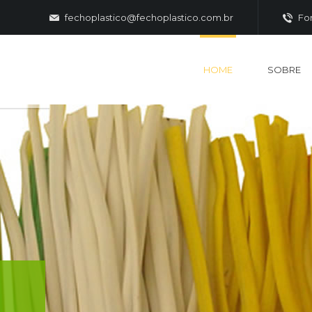
fechoplastico@fechoplastico.com.br
Fon
HOME
SOBRE