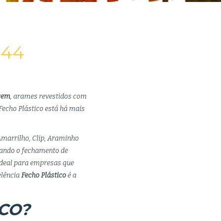
444
gem
, arames revestidos com
Fecho Plástico está há mais
Amarrilho, Clip, Araminho
itando o fechamento de
ideal para empresas que
lência
Fecho Plástico
é a
CO?