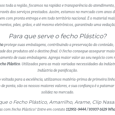
mos toda a região, focamos na rapidez e transparência do atendimento,
ravés dos serviços prestados. Assim, estamos no mercado com anos de
m com pronta entrega e em todo território nacional. É o material ma
entos, pães, grãos, e até mesmo eletrônicos, garantindo uma vedação 
Para que serve o fecho Plástico?
ho
protege suas embalagens, contribuindo a preservação do conteúdo,
dade dos produtos até o destino final. O Fecho consegue assegurar maio
chamento de suas embalagens. Agrega maior valor ao seu negócio com m
cho Plástico
. Utilizados para as mais variadas necessidades da indúst
Indústria de panificação.
 voltada para a excelência, utilizamos matéria-prima de primeira linh
de ponta, são os nossos maiores valores, e sua confiança é o patamar 
solidez no mercado.
ue o Fecho Plástico, Amarrilho, Arame, Clip Nasal 
s com Fecho Plástico? Entre em contato
112951-9444 / 93937-1629 Wh