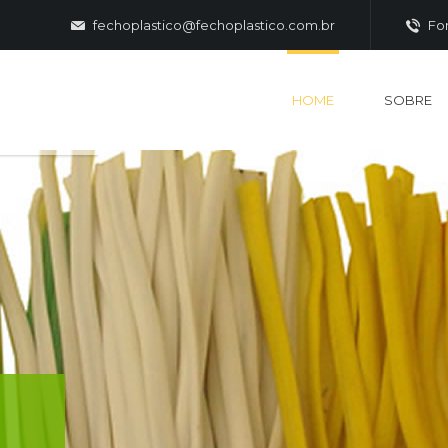
fechoplastico@fechoplastico.com.br
Fon
HOME
SOBRE