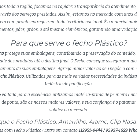
mos toda a região, focamos na rapidez e transparência do atendimento,
ravés dos serviços prestados. Assim, estamos no mercado com anos de
m com pronta entrega e em todo território nacional. É o material ma
entos, pães, grãos, e até mesmo eletrônicos, garantindo uma vedação 
Para que serve o fecho Plástico?
ho
protege suas embalagens, contribuindo a preservação do conteúdo,
dade dos produtos até o destino final. O Fecho consegue assegurar maio
chamento de suas embalagens. Agrega maior valor ao seu negócio com m
cho Plástico
. Utilizados para as mais variadas necessidades da indúst
Indústria de panificação.
 voltada para a excelência, utilizamos matéria-prima de primeira linh
de ponta, são os nossos maiores valores, e sua confiança é o patamar 
solidez no mercado.
ue o Fecho Plástico, Amarrilho, Arame, Clip Nasal 
s com Fecho Plástico? Entre em contato
112951-9444 / 93937-1629 Wh