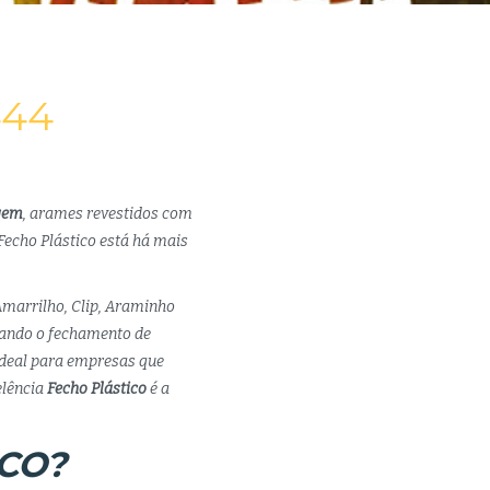
444
gem
, arames revestidos com
Fecho Plástico está há mais
Amarrilho, Clip, Araminho
itando o fechamento de
ideal para empresas que
lência
Fecho Plástico
é a
CO?