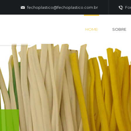
fechoplastico@fechoplastico.com.br
Fon
HOME
SOBRE